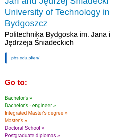
Jan and Jędrzej Śniadecki
University of Technology in
Bydgoszcz
Politechnika Bydgoska im. Jana i
Jędrzeja Śniadeckich
pbs.edu.pl/en/
Go to:
Bachelor's »
Bachelor's - engineer »
Integrated Master's degree »
Master's »
Doctoral School »
Postgraduate diplomas »