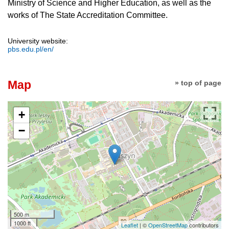
Ministry of Science and Higher Education, as well as the
works of The State Accreditation Committee.
University website:
pbs.edu.pl/en/
Map
» top of page
+
−
500 m
1000 ft
Leaflet
| ©
OpenStreetMap
contributors