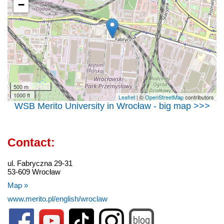
−
500 m
1000 ft
Leaflet
| ©
OpenStreetMap
contributors
WSB Merito University in Wrocław - big map >>>
Contact:
ul. Fabryczna 29-31
53-609 Wrocław
Map »
www.merito.pl/english/wroclaw