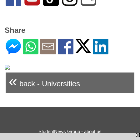
Share
«
back - Universities
StudentNews Group - about us