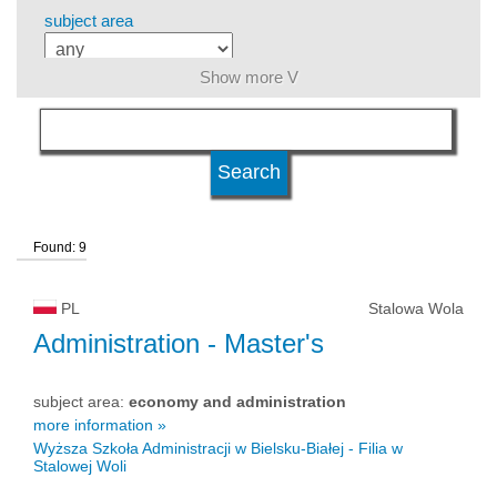
subject area
Show more V
language
level of education
Found: 9
kind of studies
PL
Stalowa Wola
university type
Administration
- Master's
subject area:
economy and administration
university status
more information »
Wyższa Szkoła Administracji w Bielsku-Białej - Filia w
Stalowej Woli