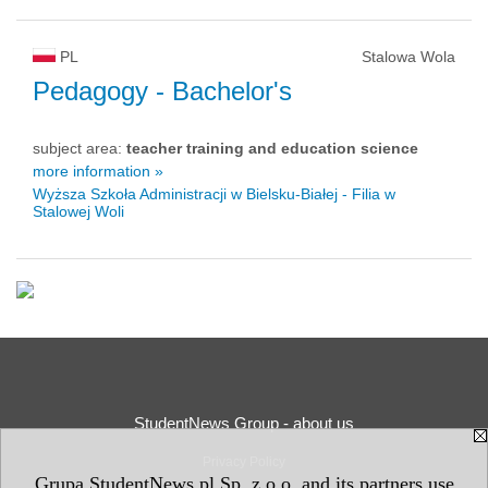
PL
Stalowa Wola
Pedagogy
- Bachelor's
subject area:
teacher training and education science
more information »
Wyższa Szkoła Administracji w Bielsku-Białej - Filia w
Stalowej Woli
StudentNews Group - about us
Privacy Policy
Grupa StudentNews.pl Sp. z o.o. and its partners use