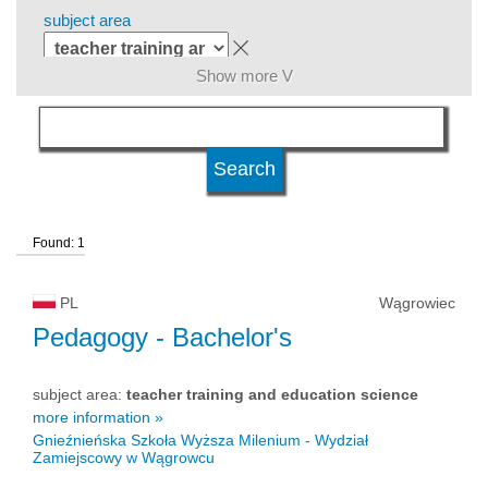
subject area
Show more V
language
level of education
Found: 1
kind of studies
PL
Wągrowiec
university type
Pedagogy
- Bachelor's
subject area:
teacher training and education science
university status
more information »
Gnieźnieńska Szkoła Wyższa Milenium - Wydział
Zamiejscowy w Wągrowcu