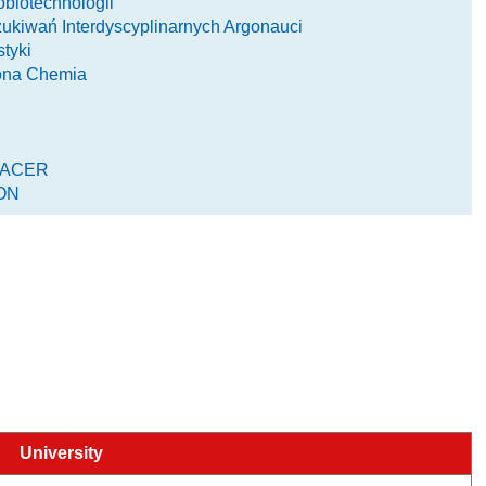
biotechnologii
kiwań Interdyscyplinarnych Argonauci
tyki
ona Chemia
SPACER
EON
University