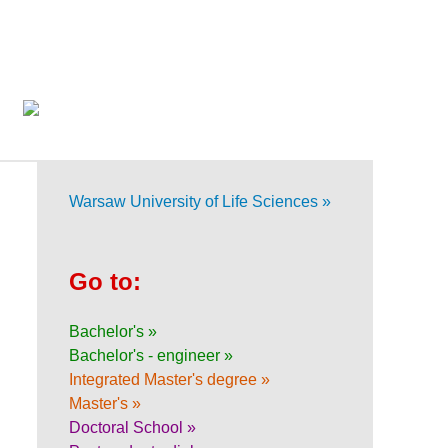
Warsaw University of Life Sciences »
Go to:
Bachelor's »
Bachelor's - engineer »
Integrated Master's degree »
Master's »
Doctoral School »