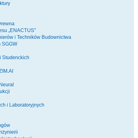
ktury
Drewna
nesu „ENACTUS”
nierów i Techników Budownictwa
ch SGGW
 Studenckich
ZIM.AI
Neural
ukcji
h i Laboratoryjnych
ogów
żynierii