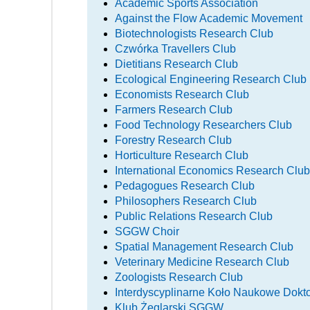
Academic Sports Association
Against the Flow Academic Movement
Biotechnologists Research Club
Czwórka Travellers Club
Dietitians Research Club
Ecological Engineering Research Club
Economists Research Club
Farmers Research Club
Food Technology Researchers Club
Forestry Research Club
Horticulture Research Club
International Economics Research Club
Pedagogues Research Club
Philosophers Research Club
Public Relations Research Club
SGGW Choir
Spatial Management Research Club
Veterinary Medicine Research Club
Zoologists Research Club
Interdyscyplinarne Koło Naukowe Dokt
Klub Żeglarski SGGW