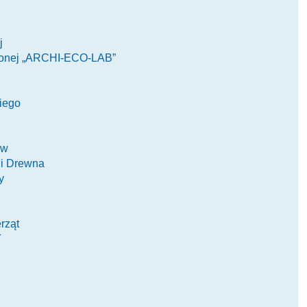
j
żonej „ARCHI-ECO-LAB”
iego
ów
ii Drewna
y
rząt
T