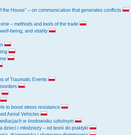
f the House" – on communication that generates conflicts
scene – methods and tools of the trade
 well-being, and vitality
on
ding
urse
ims of Traumatic Events
isorders
s
tyle to boost stress resistance
ed Aerial Vehicles
 mediacjach w środowisku szkolnym
zieci i młodzieży – od teorii do praktyki
ia, diagnostyka i skuteczna dietoterapia