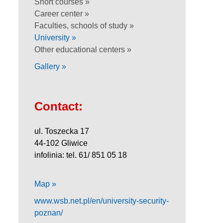
Short courses »
Career center »
Faculties, schools of study »
University »
Other educational centers »
Gallery »
Contact:
ul. Toszecka 17
44-102 Gliwice
infolinia: tel. 61/ 851 05 18
Map »
www.wsb.net.pl/en/university-security-
poznan/