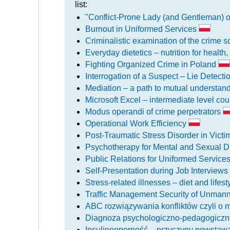
list:
"Conflict-Prone Lady (and Gentleman) o
Burnout in Uniformed Services
Criminalistic examination of the crime 
Everyday dietetics – nutrition for health,
Fighting Organized Crime in Poland
Interrogation of a Suspect – Lie Detecti
Mediation – a path to mutual understan
Microsoft Excel – intermediate level co
Modus operandi of crime perpetrators
Operational Work Efficiency
Post-Traumatic Stress Disorder in Vict
Psychotherapy for Mental and Sexual D
Public Relations for Uniformed Service
Self-Presentation during Job Interviews
Stress-related illnesses – diet and lifes
Traffic Management Security of Unmann
ABC rozwiązywania konfliktów czyli o
Diagnoza psychologiczno-pedagogiczna d
Insulinooporność – przyczyny powstawan