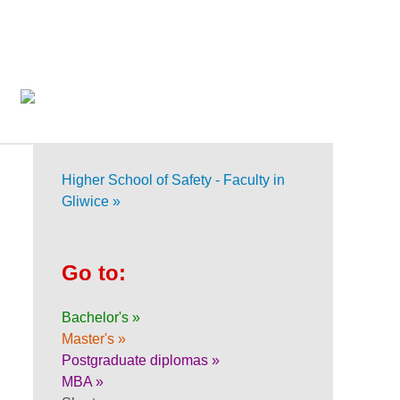
Higher School of Safety - Faculty in
Gliwice »
Go to:
Bachelor's »
Master's »
Postgraduate diplomas »
MBA »