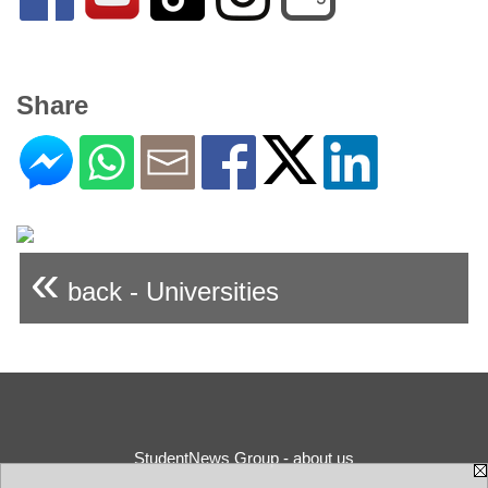
Share
«
back - Universities
StudentNews Group - about us