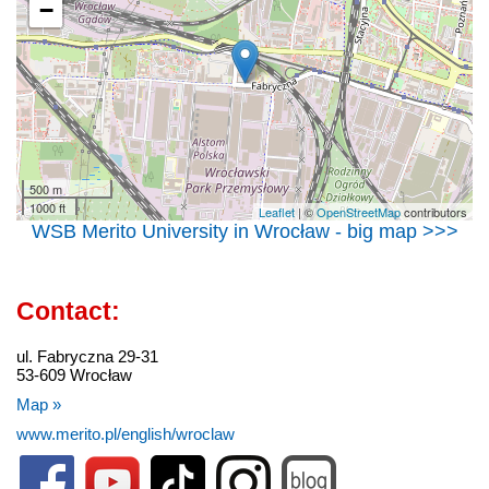
−
500 m
1000 ft
Leaflet
| ©
OpenStreetMap
contributors
WSB Merito University in Wrocław - big map >>>
Contact:
ul. Fabryczna 29-31
53-609 Wrocław
Map »
www.merito.pl/english/wroclaw